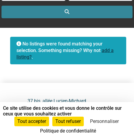
Search
No listings were found matching your
selection. Something missing? Why not
add a
listing?
.
37 bis, allée Lucien-Michard
93190 Livry-Gargan
Ce site utilise des cookies et vous donne le contrôle sur
ceux que vous souhaitez activer
06 61 87 28 09
Tout accepter
Tout refuser
Personnaliser
Politique de confidentialité