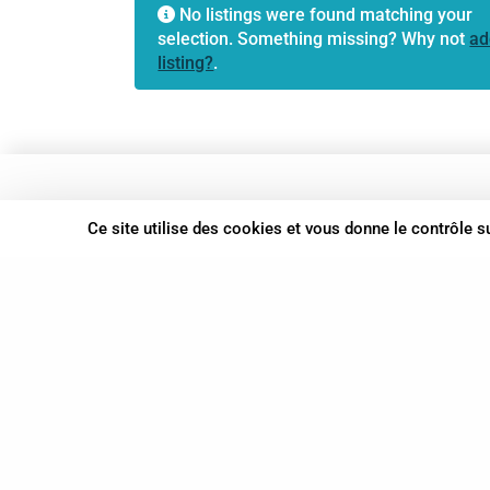
No listings were found matching your
selection. Something missing? Why not
ad
listing?
.
37 bis, allée Lucien-Michard
Ce site utilise des cookies et vous donne le contrôle 
93190 Livry-Gargan
06 61 87 28 09
Nous contacter
© Syn