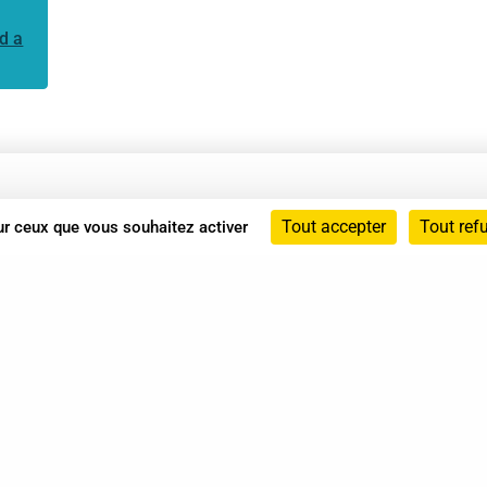
d a
Annuaire
Tout accepter
Tout ref
sur ceux que vous souhaitez activer
Actualités
Mentions légales
Politique de confidentialité
Conditions générales de vente
dicat des Professionnels de Shiatsu - 2026 Tous droits ré