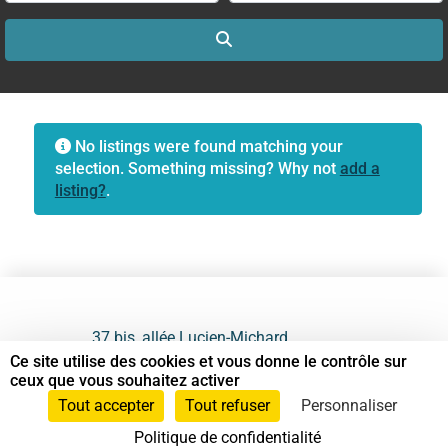
Search
No listings were found matching your
selection. Something missing? Why not
add a
listing?
.
37 bis, allée Lucien-Michard
93190 Livry-Gargan
Ce site utilise des cookies et vous donne le contrôle sur
ceux que vous souhaitez activer
06 61 87 28 09
Tout accepter
Tout refuser
Personnaliser
Politique de confidentialité