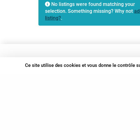
No listings were found matching your
selection. Something missing? Why not
ad
listing?
.
37 bis, allée Lucien-Michard
Ce site utilise des cookies et vous donne le contrôle 
93190 Livry-Gargan
06 61 87 28 09
Nous contacter
© Syn