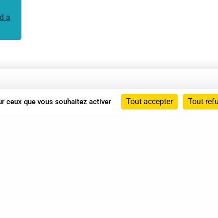
d a
Annuaire
Tout accepter
Tout ref
sur ceux que vous souhaitez activer
Actualités
Mentions légales
Politique de confidentialité
Conditions générales de vente
dicat des Professionnels de Shiatsu - 2026 Tous droits ré