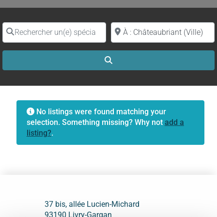
Rechercher un(e) spécialiste par nom
Proche de (ville ou région)
Search
No listings were found matching your
selection. Something missing? Why not
add a
listing?
.
37 bis, allée Lucien-Michard
93190 Livry-Gargan