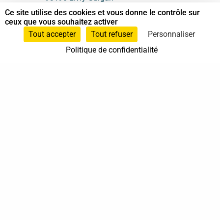
Ce site utilise des cookies et vous donne le contrôle sur
06 61 87 28 09
ceux que vous souhaitez activer
Tout accepter
Tout refuser
Personnaliser
Nous contacter
Politique de confidentialité
Annuaire
Actualités
Mentions légales
Politique de confidentialité
Conditions générales de vente