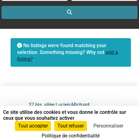
Search
No listings were found matching your
selection. Something missing? Why not
add a
listing?
.
37 bis, allée Lucien-Michard
93190 Livry-Gargan
Ce site utilise des cookies et vous donne le contrôle sur
ceux que vous souhaitez activer
06 61 87 28 09
Tout accepter
Tout refuser
Personnaliser
Politique de confidentialité