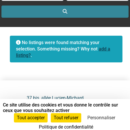
Search
No listings were found matching your
selection. Something missing? Why not
add a
listing?
.
37 bis, allée Lucien-Michard
93190 Livry-Gargan
Ce site utilise des cookies et vous donne le contrôle sur
ceux que vous souhaitez activer
06 61 87 28 09
Tout accepter
Tout refuser
Personnaliser
Politique de confidentialité