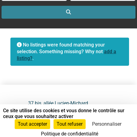
Search
No listings were found matching your
selection. Something missing? Why not
add a
listing?
.
37 bis, allée Lucien-Michard
93190 Livry-Gargan
Ce site utilise des cookies et vous donne le contrôle sur
ceux que vous souhaitez activer
06 61 87 28 09
Tout accepter
Tout refuser
Personnaliser
Politique de confidentialité