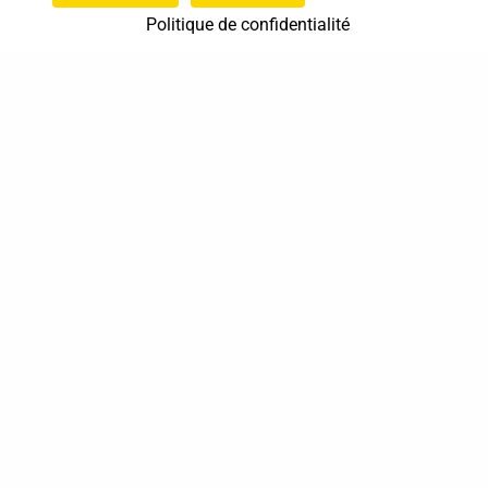
Politique de confidentialité
37 bis, allée Lucien-Michard
93190 Livry-Gargan
06 61 87 28 09
Nous contacter
Annuaire
Actualités
Mentions légales
Politique de confidentialité
Conditions générales de vente