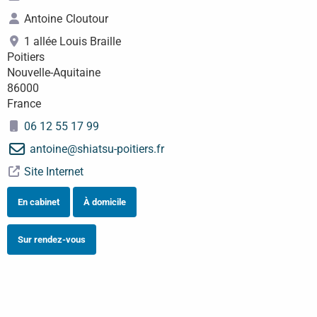
Antoine
Cloutour
1 allée Louis Braille
Poitiers
Nouvelle-Aquitaine
86000
France
06 12 55 17 99
antoine
@
shiatsu-poitiers.fr
Site Internet
En cabinet
À domicile
Sur rendez-vous