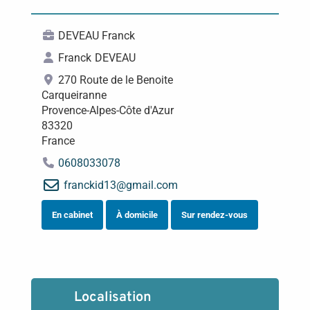
DEVEAU Franck
Franck
DEVEAU
270 Route de le Benoite
Carqueiranne
Provence-Alpes-Côte d'Azur
83320
France
0608033078
franckid13
@
gmail.com
En cabinet
À domicile
Sur rendez-vous
Localisation