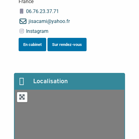
France
06.76.23.37.71
jisacami
@
yahoo.fr
Instagram
En cabinet
Sur rendez-vous

Localisation