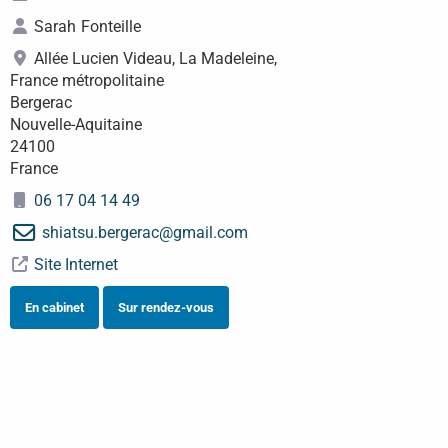
Sarah
Fonteille
Allée Lucien Videau, La Madeleine,
France métropolitaine
Bergerac
Nouvelle-Aquitaine
24100
France
06 17 04 14 49
shiatsu.bergerac
@
gmail.com
Site Internet
En cabinet
Sur rendez-vous