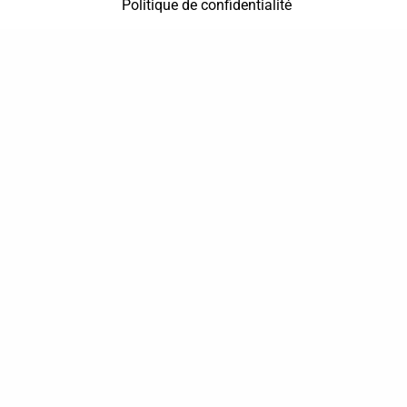
Politique de confidentialité
37 bis, allée Lucien-Michard
93190 Livry-Gargan
06 61 87 28 09
Nous contacter
Annuaire
Actualités
Mentions légales
Politique de confidentialité
Conditions générales de vente