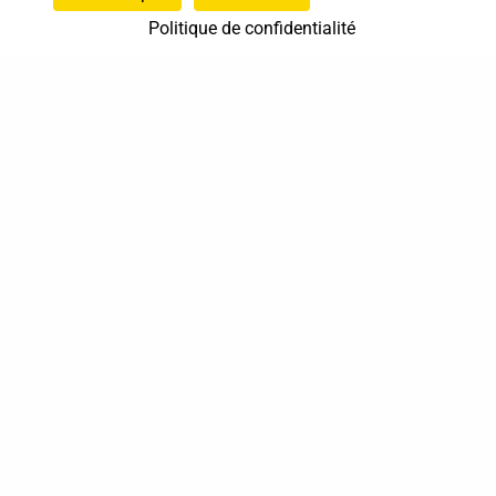
Politique de confidentialité
37 bis, allée Lucien-Michard
93190 Livry-Gargan
06 61 87 28 09
Nous contacter
Annuaire
Actualités
Mentions légales
Politique de confidentialité
Conditions générales de vente