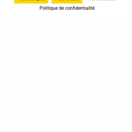
Politique de confidentialité
37 bis, allée Lucien-Michard
93190 Livry-Gargan
06 61 87 28 09
Nous contacter
Annuaire
Actualités
Mentions légales
Politique de confidentialité
Conditions générales de vente