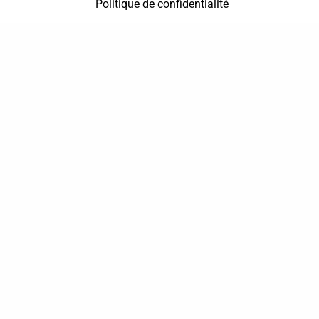
Politique de confidentialité
37 bis, allée Lucien-Michard
93190 Livry-Gargan
06 61 87 28 09
Nous contacter
Annuaire
Actualités
Mentions légales
Politique de confidentialité
Conditions générales de vente