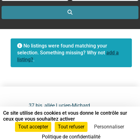
Search
No listings were found matching your
selection. Something missing? Why not
add a
listing?
.
37 bis, allée Lucien-Michard
93190 Livry-Gargan
Ce site utilise des cookies et vous donne le contrôle sur
ceux que vous souhaitez activer
06 61 87 28 09
Tout accepter
Tout refuser
Personnaliser
Politique de confidentialité