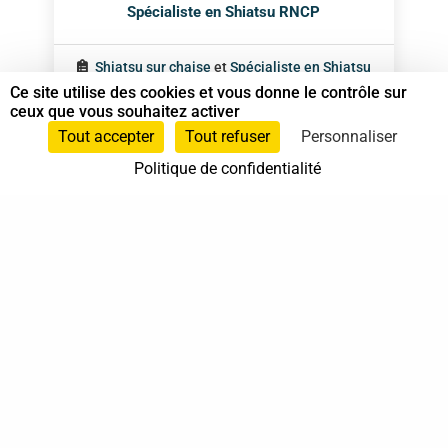
Spécialiste en Shiatsu RNCP
Shiatsu sur chaise
et
Spécialiste en Shiatsu
Ce site utilise des cookies et vous donne le contrôle sur
ceux que vous souhaitez activer
06 11 47 52 82
Tout accepter
Tout refuser
Personnaliser
06 11 47 52 82
Politique de confidentialité
Vaux-le-Pénil
Ile-de-France
En cabinet
À domicile
Sur rendez-vous