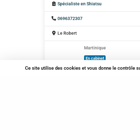
Spécialiste en Shiatsu
0696372307
Le Robert
Martinique
En cabinet
À domicile
Ce site utilise des cookies et vous donne le contrôle 
Sur rendez-vous
37 bis, allée Lucien-Michard
93190 Livry-Gargan