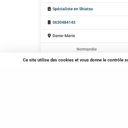
Spécialiste en Shiatsu
0630484143
Dame-Marie
Normandie
En cabinet
Ce site utilise des cookies et vous donne le contrôle 
Sur rendez-vous
37 bis, allée Lucien-Michard
93190 Livry-Gargan
06 61 87 28 09