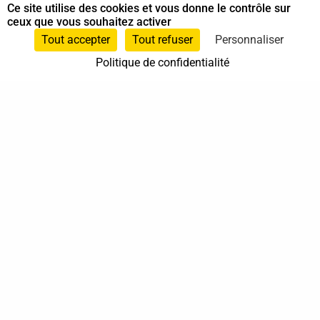
Ce site utilise des cookies et vous donne le contrôle sur
ceux que vous souhaitez activer
Tout accepter
Tout refuser
Personnaliser
Politique de confidentialité
37 bis, allée Lucien-Michard
93190 Livry-Gargan
06 61 87 28 09
Nous contacter
Annuaire
Actualités
Mentions légales
Politique de confidentialité
Conditions générales de vente