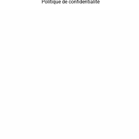
Politique de confidentialité
37 bis, allée Lucien-Michard
93190 Livry-Gargan
06 61 87 28 09
Nous contacter
Annuaire
Actualités
Mentions légales
Politique de confidentialité
Conditions générales de vente