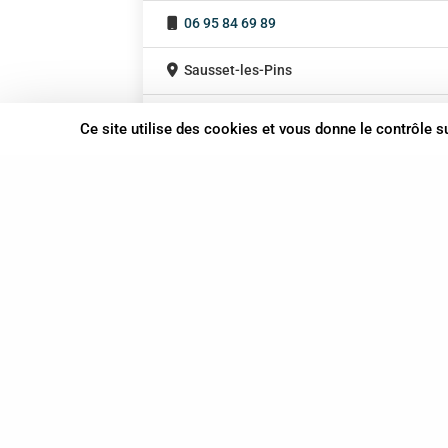
06 95 84 69 89
Sausset-les-Pins
Provence-Alpes-Côte d'Azur
Ce site utilise des cookies et vous donne le contrôle 
37 bis, allée Lucien-Michard
93190 Livry-Gargan
06 61 87 28 09
Nous contacter