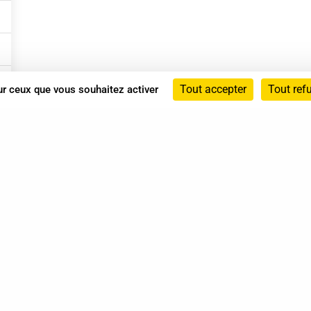
Tout accepter
Tout ref
sur ceux que vous souhaitez activer
Annuaire
Actualités
Mentions légales
Politique de confidentialité
Conditions générales de vente