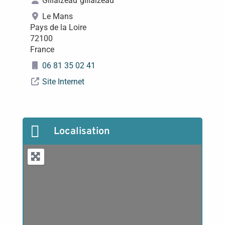
Gillaizeau
gillaizeau
Le Mans
Pays de la Loire
72100
France
06 81 35 02 41
Site Internet

Localisation