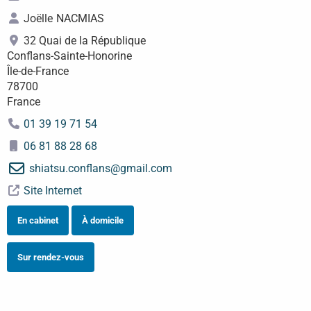
Joëlle
NACMIAS
32 Quai de la République
Conflans-Sainte-Honorine
Île-de-France
78700
France
01 39 19 71 54
06 81 88 28 68
shiatsu.conflans
@
gmail.com
Site Internet
En cabinet
À domicile
Sur rendez-vous