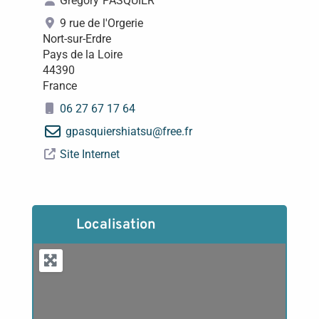
Grégory
PASQUIER
9 rue de l'Orgerie
Nort-sur-Erdre
Pays de la Loire
44390
France
06 27 67 17 64
gpasquiershiatsu
@
free.fr
Site Internet
Localisation