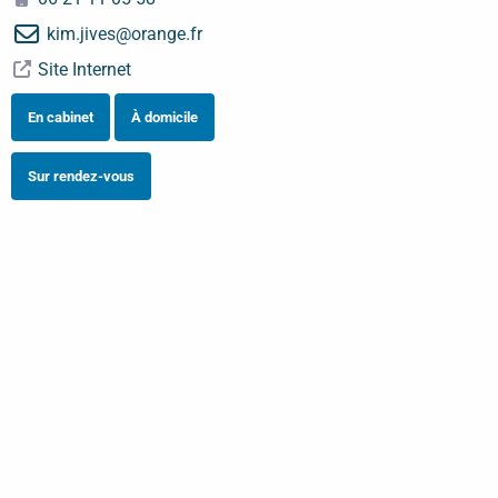
kim.jives
@
orange.fr
Site Internet
En cabinet
À domicile
Sur rendez-vous