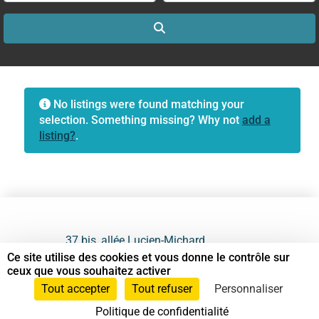
Search
No listings were found matching your
selection. Something missing? Why not
add a
listing?
.
37 bis, allée Lucien-Michard
93190 Livry-Gargan
Ce site utilise des cookies et vous donne le contrôle sur
ceux que vous souhaitez activer
06 61 87 28 09
Tout accepter
Tout refuser
Personnaliser
Politique de confidentialité