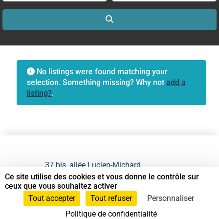
Search
No listings were found matching your
selection. Something missing? Why not
add a
listing?
.
37 bis, allée Lucien-Michard
93190 Livry-Gargan
Ce site utilise des cookies et vous donne le contrôle sur
ceux que vous souhaitez activer
06 61 87 28 09
Tout accepter
Tout refuser
Personnaliser
Politique de confidentialité