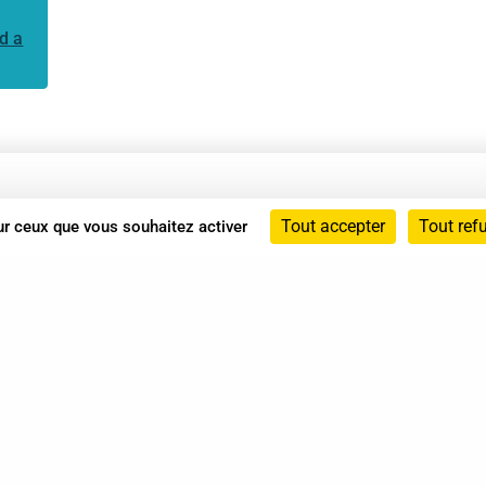
d a
Annuaire
Tout accepter
Tout ref
sur ceux que vous souhaitez activer
Actualités
Mentions légales
Politique de confidentialité
Conditions générales de vente
dicat des Professionnels de Shiatsu - 2026 Tous droits ré