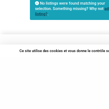
No listings were found matching your
selection. Something missing? Why not
ad
listing?
.
37 bis, allée Lucien-Michard
Ce site utilise des cookies et vous donne le contrôle 
93190 Livry-Gargan
06 61 87 28 09
Nous contacter
© Syn