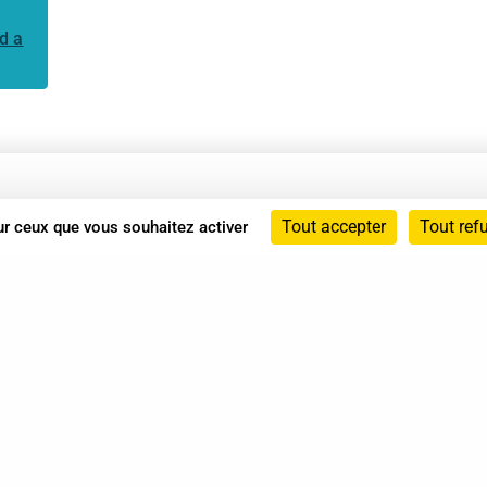
d a
Annuaire
Tout accepter
Tout ref
sur ceux que vous souhaitez activer
Actualités
Mentions légales
Politique de confidentialité
Conditions générales de vente
dicat des Professionnels de Shiatsu - 2026 Tous droits ré