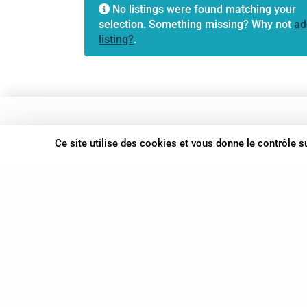
No listings were found matching your
selection. Something missing? Why not
ad
listing?
.
37 bis, allée Lucien-Michard
Ce site utilise des cookies et vous donne le contrôle 
93190 Livry-Gargan
06 61 87 28 09
Nous contacter
© Syn