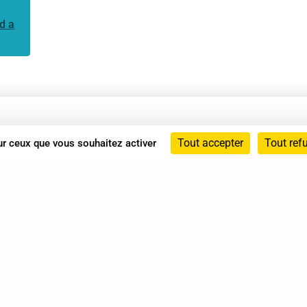
d a
Annuaire
Tout accepter
Tout ref
sur ceux que vous souhaitez activer
Actualités
Mentions légales
Politique de confidentialité
Conditions générales de vente
dicat des Professionnels de Shiatsu - 2026 Tous droits ré