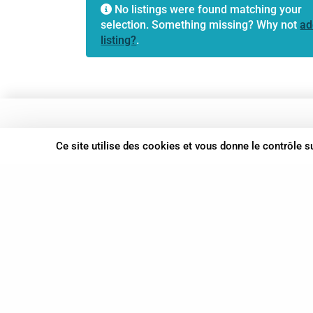
No listings were found matching your
selection. Something missing? Why not
ad
listing?
.
37 bis, allée Lucien-Michard
Ce site utilise des cookies et vous donne le contrôle 
93190 Livry-Gargan
06 61 87 28 09
Nous contacter
© Syn