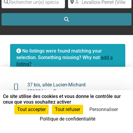
Search
No listings were found matching your
selection. Something missing? Why not
add a
listing?
.

37 bis, allée Lucien-Michard
93190 Livry-Gargan
Ce site utilise des cookies et vous donne le contrôle sur
ceux que vous souhaitez activer

06 61 87 28 09
Tout accepter
Tout refuser
Personnaliser

Nous contacter
Politique de confidentialité