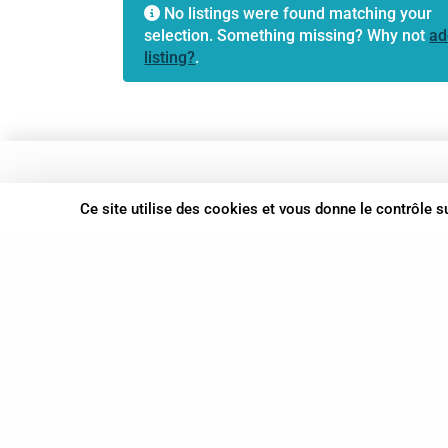
No listings were found matching your
selection. Something missing? Why not
ad
listing?
.
37 bis, allée Lucien-Michard
Ce site utilise des cookies et vous donne le contrôle 
93190 Livry-Gargan
06 61 87 28 09
Nous contacter
© Syn