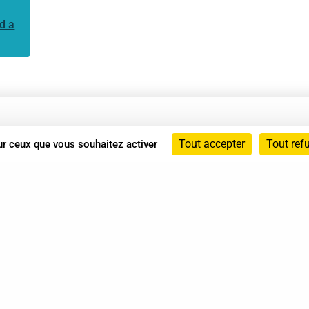
d a
Annuaire
Tout accepter
Tout ref
sur ceux que vous souhaitez activer
Actualités
Mentions légales
Politique de confidentialité
Conditions générales de vente
dicat des Professionnels de Shiatsu - 2026 Tous droits ré