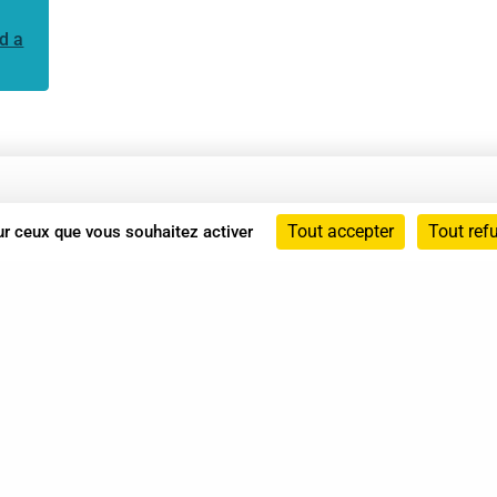
d a
Annuaire
Tout accepter
Tout ref
sur ceux que vous souhaitez activer
Actualités
Mentions légales
Politique de confidentialité
Conditions générales de vente
dicat des Professionnels de Shiatsu - 2026 Tous droits ré