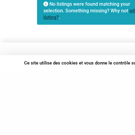
No listings were found matching your
selection. Something missing? Why not
ad
listing?
.
37 bis, allée Lucien-Michard
Ce site utilise des cookies et vous donne le contrôle 
93190 Livry-Gargan
06 61 87 28 09
Nous contacter
© Syn