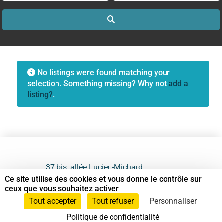
Search
No listings were found matching your
selection. Something missing? Why not
add a
listing?
.
37 bis, allée Lucien-Michard
93190 Livry-Gargan
Ce site utilise des cookies et vous donne le contrôle sur
ceux que vous souhaitez activer
06 61 87 28 09
Tout accepter
Tout refuser
Personnaliser
Politique de confidentialité