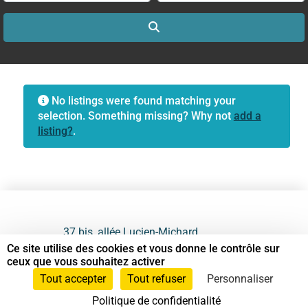
Search
No listings were found matching your
selection. Something missing? Why not
add a
listing?
.
37 bis, allée Lucien-Michard
93190 Livry-Gargan
Ce site utilise des cookies et vous donne le contrôle sur
ceux que vous souhaitez activer
06 61 87 28 09
Tout accepter
Tout refuser
Personnaliser
Politique de confidentialité