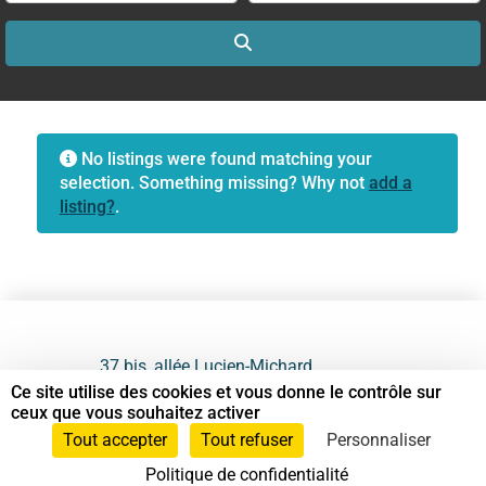
Search
No listings were found matching your
selection. Something missing? Why not
add a
listing?
.
37 bis, allée Lucien-Michard
93190 Livry-Gargan
Ce site utilise des cookies et vous donne le contrôle sur
ceux que vous souhaitez activer
06 61 87 28 09
Tout accepter
Tout refuser
Personnaliser
Politique de confidentialité