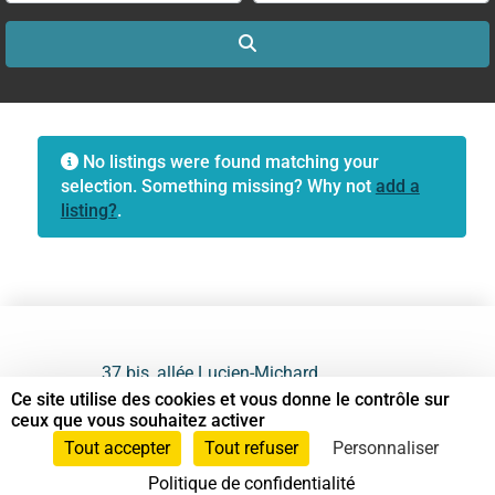
Search
No listings were found matching your
selection. Something missing? Why not
add a
listing?
.
37 bis, allée Lucien-Michard
93190 Livry-Gargan
Ce site utilise des cookies et vous donne le contrôle sur
ceux que vous souhaitez activer
06 61 87 28 09
Tout accepter
Tout refuser
Personnaliser
Politique de confidentialité