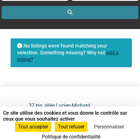
Search
No listings were found matching your
selection. Something missing? Why not
add a
listing?
.
37 bis, allée Lucien-Michard
93190 Livry-Gargan
Ce site utilise des cookies et vous donne le contrôle sur
ceux que vous souhaitez activer
06 61 87 28 09
Tout accepter
Tout refuser
Personnaliser
Politique de confidentialité