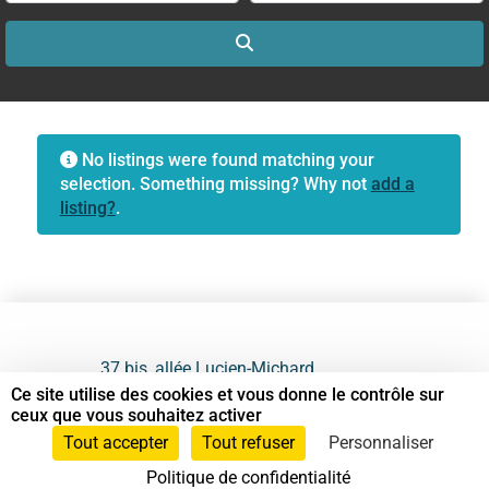
Search
No listings were found matching your
selection. Something missing? Why not
add a
listing?
.
37 bis, allée Lucien-Michard
93190 Livry-Gargan
Ce site utilise des cookies et vous donne le contrôle sur
ceux que vous souhaitez activer
06 61 87 28 09
Tout accepter
Tout refuser
Personnaliser
Politique de confidentialité