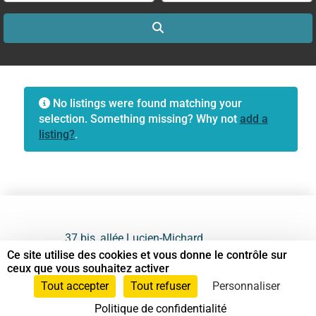
Search
No listings were found matching your
selection. Something missing? Why not
add a
listing?
.
37 bis, allée Lucien-Michard
93190 Livry-Gargan
Ce site utilise des cookies et vous donne le contrôle sur
ceux que vous souhaitez activer
06 61 87 28 09
Tout accepter
Tout refuser
Personnaliser
Politique de confidentialité