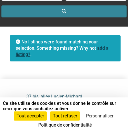
Search
No listings were found matching your
selection. Something missing? Why not
add a
listing?
.
37 bis, allée Lucien-Michard
93190 Livry-Gargan
Ce site utilise des cookies et vous donne le contrôle sur
ceux que vous souhaitez activer
06 61 87 28 09
Tout accepter
Tout refuser
Personnaliser
Politique de confidentialité