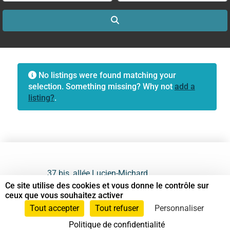
Search
No listings were found matching your
selection. Something missing? Why not
add a
listing?
.
37 bis, allée Lucien-Michard
93190 Livry-Gargan
Ce site utilise des cookies et vous donne le contrôle sur
ceux que vous souhaitez activer
06 61 87 28 09
Tout accepter
Tout refuser
Personnaliser
Politique de confidentialité