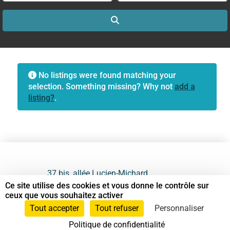
Search
No listings were found matching your
selection. Something missing? Why not
add a
listing?
.
37 bis, allée Lucien-Michard
93190 Livry-Gargan
Ce site utilise des cookies et vous donne le contrôle sur
ceux que vous souhaitez activer
06 61 87 28 09
Tout accepter
Tout refuser
Personnaliser
Politique de confidentialité