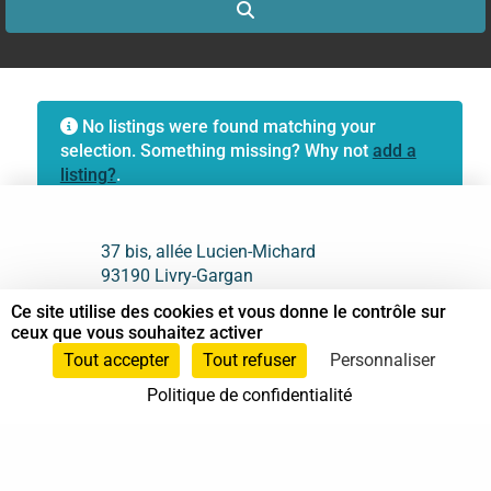
Search
No listings were found matching your
selection. Something missing? Why not
add a
listing?
.
37 bis, allée Lucien-Michard
93190 Livry-Gargan
Ce site utilise des cookies et vous donne le contrôle sur
06 61 87 28 09
ceux que vous souhaitez activer
Tout accepter
Tout refuser
Personnaliser
Nous contacter
Politique de confidentialité
Annuaire
Actualités