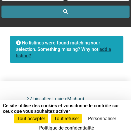
Search
No listings were found matching your
selection. Something missing? Why not
add a
listing?
.
37 bis, allée Lucien-Michard
93190 Livry-Gargan
Ce site utilise des cookies et vous donne le contrôle sur
ceux que vous souhaitez activer
06 61 87 28 09
Tout accepter
Tout refuser
Personnaliser
Politique de confidentialité