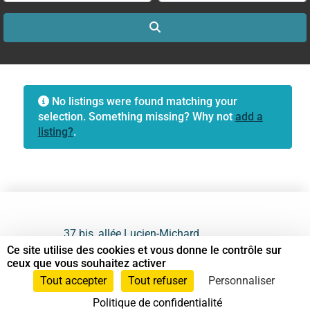
Search
No listings were found matching your
selection. Something missing? Why not
add a
listing?
.
37 bis, allée Lucien-Michard
93190 Livry-Gargan
Ce site utilise des cookies et vous donne le contrôle sur
ceux que vous souhaitez activer
06 61 87 28 09
Tout accepter
Tout refuser
Personnaliser
Politique de confidentialité