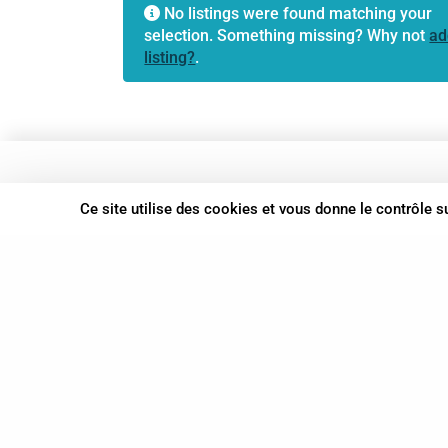
No listings were found matching your
selection. Something missing? Why not
ad
listing?
.
37 bis, allée Lucien-Michard
Ce site utilise des cookies et vous donne le contrôle 
93190 Livry-Gargan
06 61 87 28 09
Nous contacter
© Syn