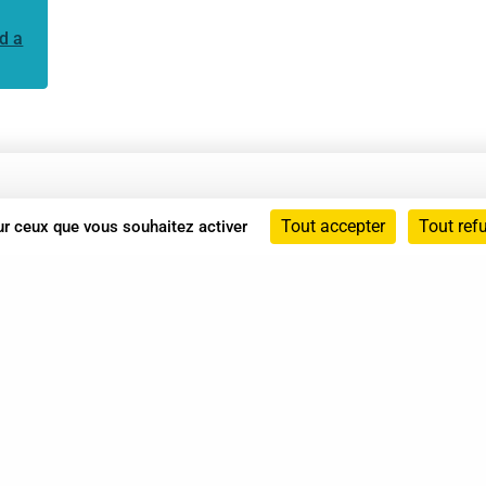
d a
Annuaire
Tout accepter
Tout ref
sur ceux que vous souhaitez activer
Actualités
Mentions légales
Politique de confidentialité
Conditions générales de vente
dicat des Professionnels de Shiatsu - 2026 Tous droits ré